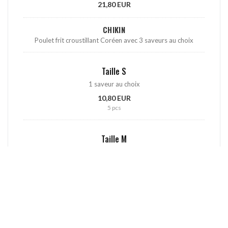
21,80 EUR
CHIKIN
Poulet frit croustillant Coréen avec 3 saveurs au choix
Taille S
1 saveur au choix
10,80 EUR
5 pcs
Taille M
2 saveurs au choix
17,80 EUR
10 pcs
Taille L
3 saveurs au choix