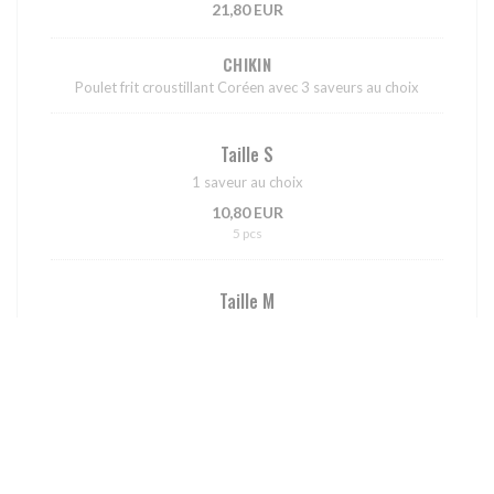
21,80 EUR
CHIKIN
Poulet frit croustillant Coréen avec 3 saveurs au choix
Taille S
1 saveur au choix
10,80 EUR
5 pcs
Taille M
2 saveurs au choix
17,80 EUR
10 pcs
Taille L
3 saveurs au choix