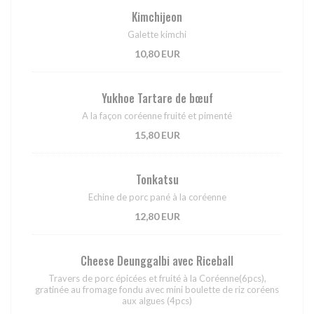
Kimchijeon
Galette kimchi
10,80 EUR
Yukhoe Tartare de bœuf
A la façon coréenne fruité et pimenté
15,80 EUR
Tonkatsu
Echine de porc pané à la coréenne
12,80 EUR
Cheese Deunggalbi avec Riceball
Travers de porc épicées et fruité à la Coréenne(6pcs),
gratinée au fromage fondu avec mini boulette de riz coréens
aux algues (4pcs)